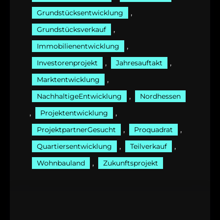
, 
Grundstücksentwicklung
, 
Grundstücksverkauf
, 
Immobilienentwicklung
, 
, 
Investorenprojekt
Jahresauftakt
, 
Marktentwicklung
, 
NachhaltigeEntwicklung
Nordhessen
, 
, 
Projektentwicklung
, 
, 
ProjektpartnerGesucht
Proquadrat
, 
, 
Quartiersentwicklung
Teilverkauf
, 
Wohnbauland
Zukunftsprojekt