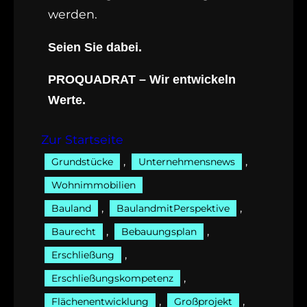
werden.
Seien Sie dabei.
PROQUADRAT
– Wir entwickeln
Werte.
Zur Startseite
, 
, 
Grundstücke
Unternehmensnews
Wohnimmobilien
, 
, 
Bauland
BaulandmitPerspektive
, 
, 
Baurecht
Bebauungsplan
, 
Erschließung
, 
Erschließungskompetenz
, 
, 
Flächenentwicklung
Großprojekt