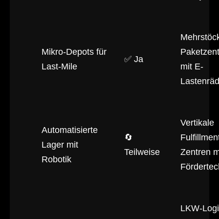
Mehrstöc
Mikro-Depots für
Paketzen
✅ Ja
Last-Mile
mit E-
Lastenrä
Vertikale
Automatisierte
🔄
Fulfillmen
Lager mit
Teilweise
Zentren m
Robotik
Fördertec
LKW-Logi