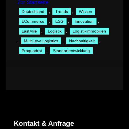
Zur Startseite
, 
, 
Deutschland
Trends
Wissen
, 
, 
, 
ECommerce
ESG
Innovation
, 
, 
LastMile
Logistik
Logistikimmobilien
, 
, 
, 
MultiLevelLogistics
Nachhaltigkeit
, 
Proquadrat
Standortentwicklung
Kontakt & Anfrage