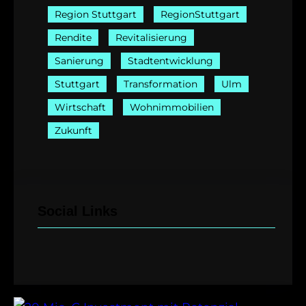
Region Stuttgart
RegionStuttgart
Rendite
Revitalisierung
Sanierung
Stadtentwicklung
Stuttgart
Transformation
Ulm
Wirtschaft
Wohnimmobilien
Zukunft
Social Links