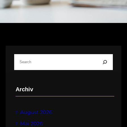
S
u
c
h
Archiv
e
n
August 2026
Mai 2026