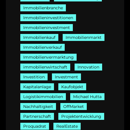
Immobilienbranche
Immobilieninvestitionen
Immobilieninvestment
Immobilienkauf
Immobilienmarkt
Immobilienverkauf
Immobilienvermarktung
immobilienwirtschaft
Innovation
Investition
Investment
Kapitalanlage
Kaufobjekt
Logistikimmobilien
Michael Hutta
Nachhaltigkeit
OffMarket
Partnerschaft
Projektentwicklung
Proquadrat
RealEstate