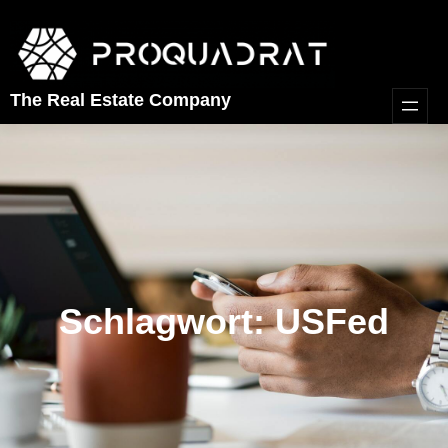
Zum
Inhalt
springen
The Real Estate Company
Schlagwort:
USFed