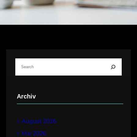
S
u
c
h
Archiv
e
n
August 2026
Mai 2026