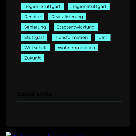
Region Stuttgart
RegionStuttgart
Rendite
Revitalisierung
Sanierung
Stadtentwicklung
Stuttgart
Transformation
Ulm
Wirtschaft
Wohnimmobilien
Zukunft
Social Links