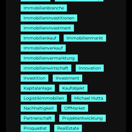
Immobilienbranche
Immobilieninvestitionen
Immobilieninvestment
Immobilienkauf
Immobilienmarkt
Immobilienverkauf
Immobilienvermarktung
immobilienwirtschaft
Innovation
Investition
Investment
Kapitalanlage
Kaufobjekt
Logistikimmobilien
Michael Hutta
Nachhaltigkeit
OffMarket
Partnerschaft
Projektentwicklung
Proquadrat
RealEstate