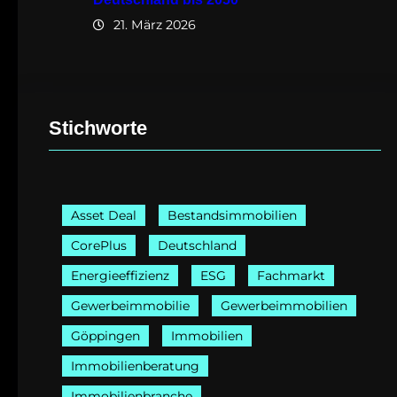
21. März 2026
Stichworte
Asset Deal
Bestandsimmobilien
CorePlus
Deutschland
Energieeffizienz
ESG
Fachmarkt
Gewerbeimmobilie
Gewerbeimmobilien
Göppingen
Immobilien
Immobilienberatung
Immobilienbranche