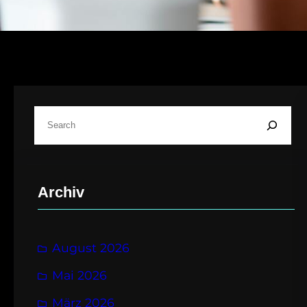
S
u
c
h
Archiv
e
n
August 2026
Mai 2026
März 2026